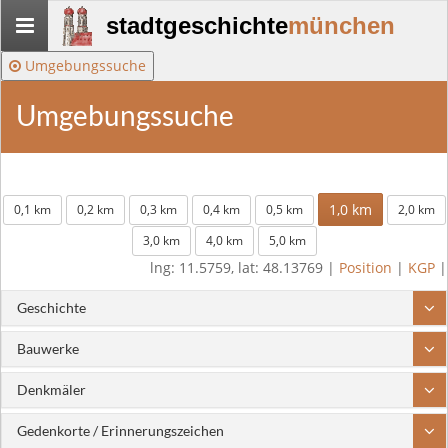
Stadtgeschichte-
stadtgeschichte
münchen
München
Umgebungssuche
Umgebungssuche
1,0 km
0,1 km
0,2 km
0,3 km
0,4 km
0,5 km
2,0 km
3,0 km
4,0 km
5,0 km
lng: 11.5759, lat: 48.13769 |
Position
|
KGP
|
Geschichte
Bauwerke
Denkmäler
Gedenkorte / Erinnerungszeichen