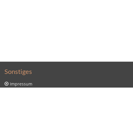
Sonstiges
Impressum
Datenschutzerklärung
Sitemap
Kontakt
Kontakt
Sütterlin Lernprogramm