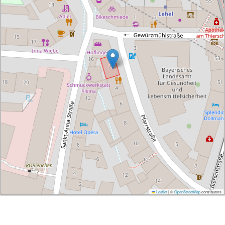
Leaflet
|
©
OpenStreetMap
contributors