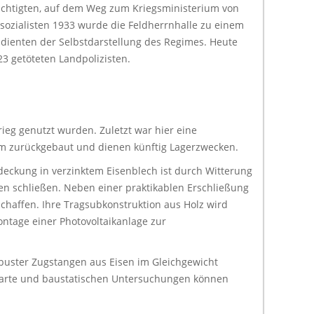
ichtigten, auf dem Weg zum Kriegsministerium von
lsozialisten 1933 wurde die Feldherrnhalle zu einem
 dienten der Selbstdarstellung des Regimes. Heute
3 getöteten Landpolizisten.
eg genutzt wurden. Zuletzt war hier eine
orm zurückgebaut und dienen künftig Lagerzwecken.
deckung in verzinktem Eisenblech ist durch Witterung
 schließen. Neben einer praktikablen Erschließung
affen. Ihre Tragsubkonstruktion aus Holz wird
ontage einer Photovoltaikanlage zur
robuster Zugstangen aus Eisen im Gleichgewicht
skarte und baustatischen Untersuchungen können