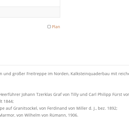
Plan
n und großer Freitreppe im Norden, Kalksteinquaderbau mit reich
eerführer Johann Tzerklas Graf von Tilly und Carl Philipp Fürst 
lt 1844;
auf Granitsockel, von Ferdinand von Miller d. J., bez. 1892;
n Marmor, von Wilhelm von Rümann, 1906.