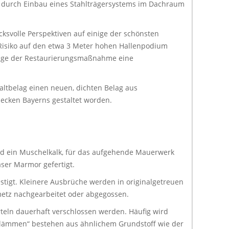
on durch Einbau eines Stahlträgersystems im Dachraum
cksvolle Perspektiven auf einige der schönsten
Risiko auf den etwa 3 Meter hohen Hallenpodium
uge der Restaurierungsmaßnahme eine
altbelag einen neuen, dichten Belag aus
decken Bayerns gestaltet worden.
and ein Muschelkalk, für das aufgehende Mauerwerk
ser Marmor gefertigt.
stigt. Kleinere Ausbrüche werden in originalgetreuen
etz nachgearbeitet oder abgegossen.
teln dauerhaft verschlossen werden. Häufig wird
Schlämmen“ bestehen aus ähnlichem Grundstoff wie der