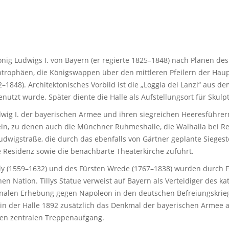
nig Ludwigs I. von Bayern (er regierte 1825–1848) nach Plänen des
rophäen, die Königswappen über den mittleren Pfeilern der Haupt
848). Architektonisches Vorbild ist die „Loggia dei Lanzi“ aus dem
nutzt wurde. Später diente die Halle als Aufstellungsort für Skulp
ig I. der bayerischen Armee und ihren siegreichen Heeresführern
in, zu denen auch die Münchner Ruhmeshalle, die Walhalla bei R
Ludwigstraße, die durch das ebenfalls von Gärtner geplante Siegesto
 Residenz sowie die benachbarte Theaterkirche zuführt.
ly (1559–1632) und des Fürsten Wrede (1767–1838) wurden durch Fe
n Nation. Tillys Statue verweist auf Bayern als Verteidiger des k
onalen Erhebung gegen Napoleon in den deutschen Befreiungskrieg
d in der Halle 1892 zusätzlich das Denkmal der bayerischen Armee 
en zentralen Treppenaufgang.