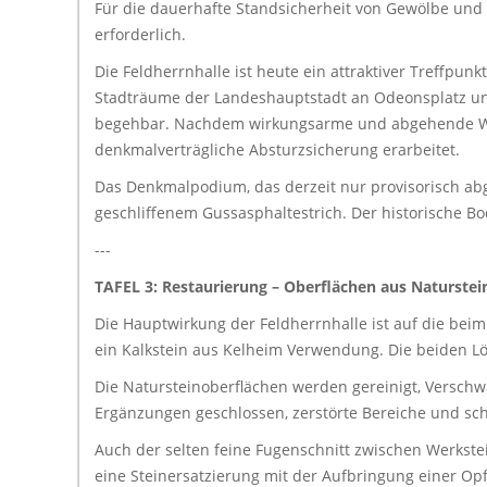
Für die dauerhafte Standsicherheit von Gewölbe und 
erforderlich.
Die Feldherrnhalle ist heute ein attraktiver Treffpu
Stadträume der Landeshauptstadt an Odeonsplatz und
begehbar. Nachdem wirkungsarme und abgehende War
denkmalverträgliche Absturzsicherung erarbeitet.
Das Denkmalpodium, das derzeit nur provisorisch abg
geschliffenem Gussasphaltestrich. Der historische Bo
---
TAFEL 3: Restaurierung – Oberflächen aus Naturstei
Die Hauptwirkung der Feldherrnhalle ist auf die be
ein Kalkstein aus Kelheim Verwendung. Die beiden L
Die Natursteinoberflächen werden gereinigt, Verschw
Ergänzungen geschlossen, zerstörte Bereiche und sc
Auch der selten feine Fugenschnitt zwischen Werkste
eine Steinersatzierung mit der Aufbringung einer Op