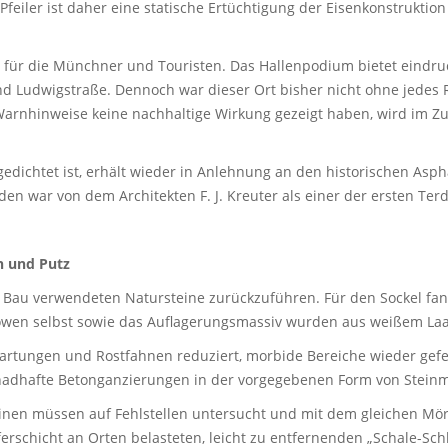
Pfeiler ist daher eine statische Ertüchtigung der Eisenkonstrukti
nkt für die Münchner und Touristen. Das Hallenpodium bietet eindru
 Ludwigstraße. Dennoch war dieser Ort bisher nicht ohne jedes 
nhinweise keine nachhaltige Wirkung gezeigt haben, wird im Z
edichtet ist, erhält wieder in Anlehnung an den historischen Asph
den war von dem Architekten F. J. Kreuter als einer der ersten Ter
n und Putz
im Bau verwendeten Natursteine zurückzuführen. Für den Sockel f
öwen selbst sowie das Auflagerungsmassiv wurden aus weißem Laa
artungen und Rostfahnen reduziert, morbide Bereiche wieder gefe
hadhafte Betonganzierungen in der vorgegebenen Form von Steinm
inen müssen auf Fehlstellen untersucht und mit dem gleichen Mör
ferschicht an Orten belasteten, leicht zu entfernenden „Schale-