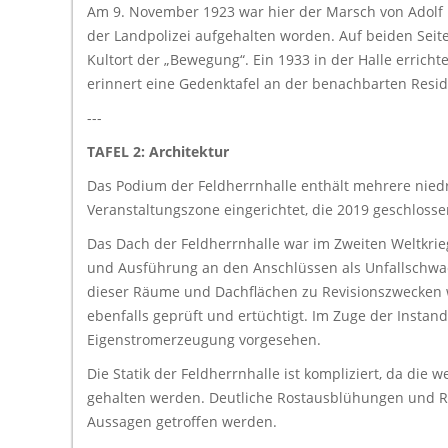
Am 9. November 1923 war hier der Marsch von Adolf 
der Landpolizei aufgehalten worden. Auf beiden Seite
Kultort der „Bewegung“. Ein 1933 in der Halle erric
erinnert eine Gedenktafel an der benachbarten Resid
---
TAFEL 2: Architektur
Das Podium der Feldherrnhalle enthält mehrere niedr
Veranstaltungszone eingerichtet, die 2019 geschloss
Das Dach der Feldherrnhalle war im Zweiten Weltkrie
und Ausführung an den Anschlüssen als Unfallschwa
dieser Räume und Dachflächen zu Revisionszwecken 
ebenfalls geprüft und ertüchtigt. Im Zuge der Instan
Eigenstromerzeugung vorgesehen.
Die Statik der Feldherrnhalle ist kompliziert, da die
gehalten werden. Deutliche Rostausblühungen und Ri
Aussagen getroffen werden.