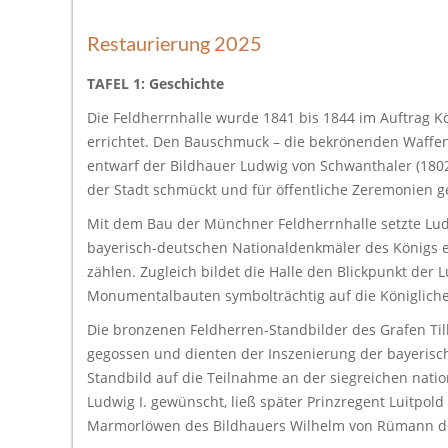
Restaurierung 2025
TAFEL 1: Geschichte
Die Feldherrnhalle wurde 1841 bis 1844 im Auftrag Kö
errichtet. Den Bauschmuck – die bekrönenden Waffent
entwarf der Bildhauer Ludwig von Schwanthaler (1802–1
der Stadt schmückt und für öffentliche Zeremonien ge
Mit dem Bau der Münchner Feldherrnhalle setzte Ludw
bayerisch-deutschen Nationaldenkmäler des Königs e
zählen. Zugleich bildet die Halle den Blickpunkt der 
Monumentalbauten symbolträchtig auf die Königliche
Die bronzenen Feldherren-Standbilder des Grafen Til
gegossen und dienten der Inszenierung der bayerische
Standbild auf die Teilnahme an der siegreichen nati
Ludwig I. gewünscht, ließ später Prinzregent Luitpol
Marmorlöwen des Bildhauers Wilhelm von Rümann d