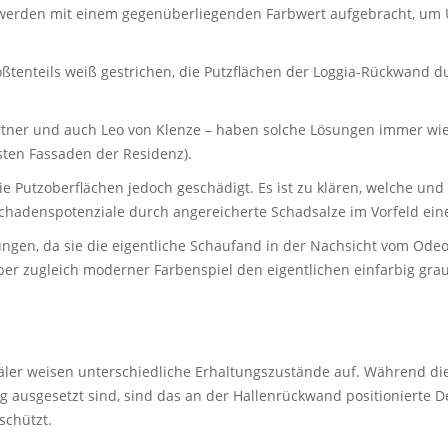
d werden mit einem gegenüberliegenden Farbwert aufgebracht, um U
ößtenteils weiß gestrichen, die Putzflächen der Loggia-Rückwand d
Gärtner und auch Leo von Klenze – haben solche Lösungen immer w
sten Fassaden der Residenz).
e Putzoberflächen jedoch geschädigt. Es ist zu klären, welche und 
Schadenspotenziale durch angereicherte Schadsalze im Vorfeld ein
gen, da sie die eigentliche Schaufand in der Nachsicht vom Odeons
r zugleich moderner Farbenspiel den eigentlichen einfarbig graue
mäler weisen unterschiedliche Erhaltungszustände auf. Während d
 ausgesetzt sind, sind das an der Hallenrückwand positionierte D
schützt.