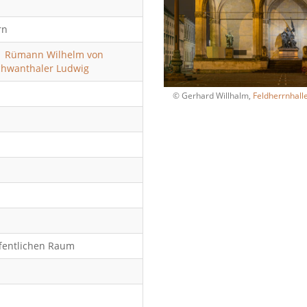
rn
n
Rümann Wilhelm von
chwanthaler Ludwig
© Gerhard Willhalm,
Feldherrnhall
fentlichen Raum