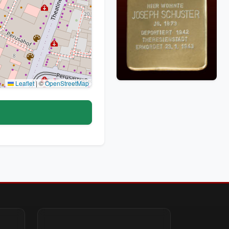
Leaflet
|
©
OpenStreetMap