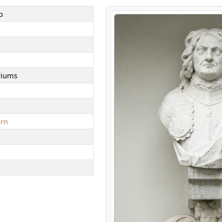
p
riums
ern