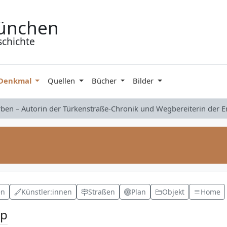
ünchen
schichte
 Denkmal
Quellen
Bücher
Bilder
rben – Autorin der Türkenstraße-Chronik und Wegbereiterin der 
en
Künstler:innen
Straßen
Plan
Objekt
Home
pp