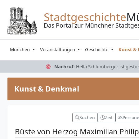
Zum Inhalt springen
Stadtgeschichte
M
Das Portal zur Münchner Stadtge
München
Veranstaltungen
Geschichte
Kunst &
Nachruf:
Hella Schlumberger ist gesto
Kunst & Denkmal
Suchen
Zeit
Person
Büste von Herzog Maximilian Phili