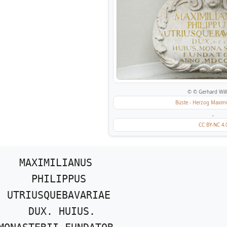
© © Gerhard Will
Büste - Herzog Maximil
,
CC BY-NC 4.
MAXIMILIANUS
PHILIPPUS
UTRIUSQUEBAVARIAE
DUX. HUIUS.