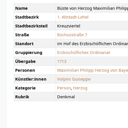
Name
Büste von Herzog Maximilian Philip
Stadtbezirk
1. Altstadt-Lehel
Stadtbezirksteil
Kreuzviertel
Straße
Rochusstraße 7
Standort
im Hof des Erzbischöflichen Ordina
Gruppierung
Erzbischöfliches Ordinariat
Übergabe
1713
Personen
Maximilian Philipp Herzog von Bay
Künstler:innen
Volpini Guiseppe
Kategorie
Person
,
Herzog
Rubrik
Denkmal