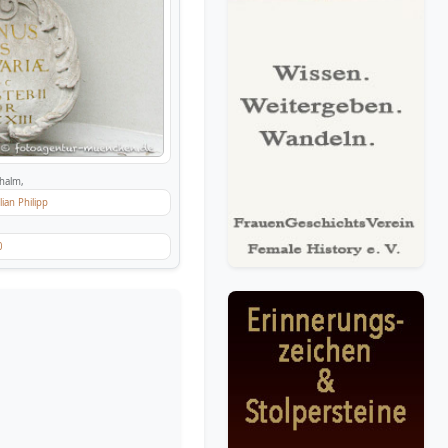
halm,
ian Philipp
0