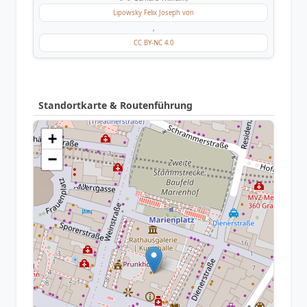
Lipowsky Felix Joseph von
,
CC BY-NC 4.0
Standortkarte & Routenführung
+
−