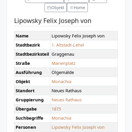
Objekt
Home
Lipowsky Felix Joseph von
Name
Lipowsky Felix Joseph von
Stadtbezirk
1. Altstadt-Lehel
Stadtbezirksteil
Graggenau
Straße
Marienplatz
Ausführung
Ölgemälde
Objekt
Monachia
Standort
Neues Rathaus
Gruppierung
Neues Rathaus
Übergabe
1875
Suchbegriffe
Monachia
Personen
Lipowsky Felix Joseph von