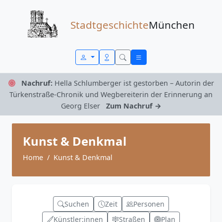
Zum Inhalt springen
Stadtgeschichte
München
Nachruf:
Hella Schlumberger ist gestorben – Autorin der
Türkenstraße-Chronik und Wegbereiterin der Erinnerung an
Georg Elser
Zum Nachruf →
Kunst & Denkmal
Home
Kunst & Denkmal
Suchen
Zeit
Personen
Künstler:innen
Straßen
Plan