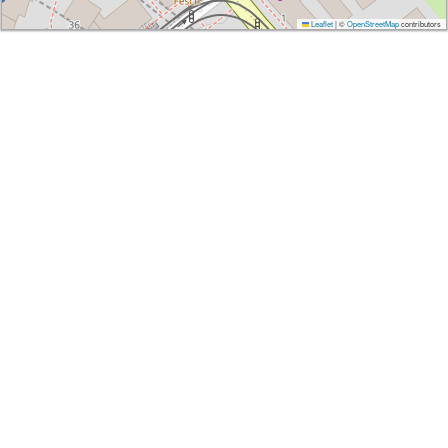
Leaflet
|
©
OpenStreetMap
contributors