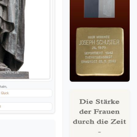
halm,
d Gluck
0