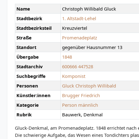
Name
Christoph Willibald Gluck
Stadtbezirk
1. Altstadt-Lehel
Stadtbezirksteil
Kreuzviertel
Straße
Promenadeplatz
Standort
gegenüber Hausnummer 13
Übergabe
1848
Stadtarchiv
600666
447528
Suchbegriffe
Komponist
Personen
Gluck Christoph Willibald
Künstler:innen
Brugger Friedrich
Kategorie
Person männlich
Rubrik
Bauwerk, Denkmal
Gluck-Denkmal, am Promenadeplatz. 1848 errichtet nach 
Die schwierige Aufgabe, das Wesen eines Tondichters plast