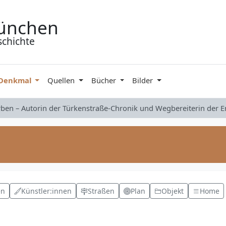
ünchen
schichte
 Denkmal
Quellen
Bücher
Bilder
rben – Autorin der Türkenstraße-Chronik und Wegbereiterin der 
en
Künstler:innen
Straßen
Plan
Objekt
Home