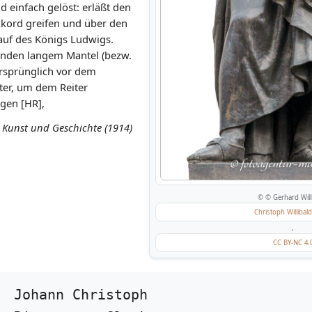
 einfach gelöst: erläßt den
kkord greifen und über den
 auf des Königs Ludwigs.
enden langem Mantel (bezw.
Ursprünglich vor dem
ter, um dem Reiter
agen [HR],
 Kunst und Geschichte (1914)
© © Gerhard Will
Christoph Willibal
,
CC BY-NC 4.
Johann Christoph