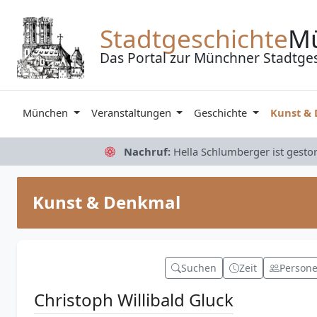
Zum Inhalt springen
Stadtgeschichte
M
Das Portal zur Münchner Stadtge
München
Veranstaltungen
Geschichte
Kunst &
Nachruf:
Hella Schlumberger ist gesto
Kunst & Denkmal
Suchen
Zeit
Person
Christoph Willibald Gluck