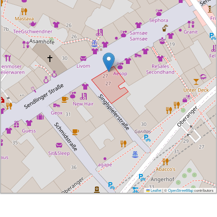
Leaflet
|
©
OpenStreetMap
contributors