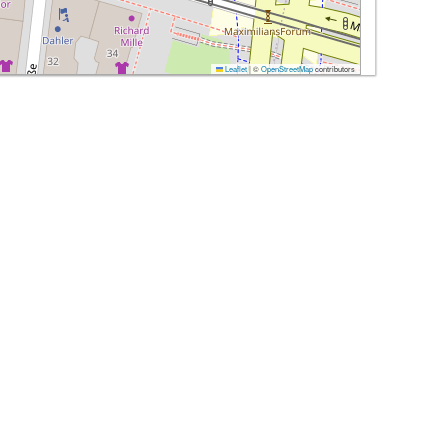
Leaflet
|
©
OpenStreetMap
contributors