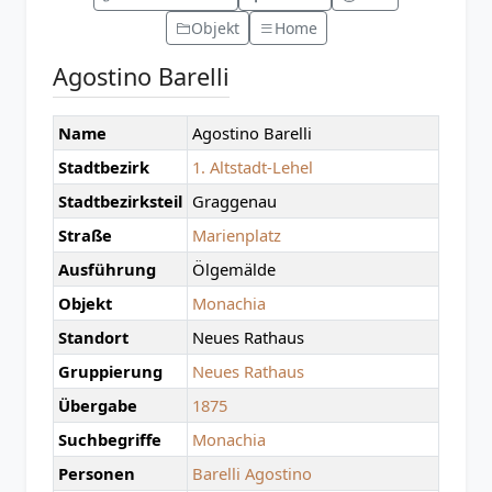
Objekt
Home
Agostino Barelli
Name
Agostino Barelli
Stadtbezirk
1. Altstadt-Lehel
Stadtbezirksteil
Graggenau
Straße
Marienplatz
Ausführung
Ölgemälde
Objekt
Monachia
Standort
Neues Rathaus
Gruppierung
Neues Rathaus
Übergabe
1875
Suchbegriffe
Monachia
Personen
Barelli Agostino