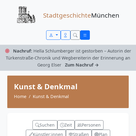
Zum Inhalt springen
Stadtgeschichte
München
Nachruf:
Hella Schlumberger ist gestorben – Autorin der
Türkenstraße-Chronik und Wegbereiterin der Erinnerung an
Georg Elser
Zum Nachruf →
Kunst & Denkmal
Home
Kunst & Denkmal
Suchen
Zeit
Personen
Künstler:innen
Straßen
Plan