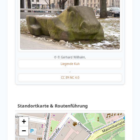
© © Gerhard Willhalm,
Liegende Kuh
,
CC BY-NC 4.0
Standortkarte & Routenführung
+
−