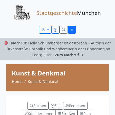
Zum Inhalt springen
Stadtgeschichte
München
Nachruf:
Hella Schlumberger ist gestorben – Autorin der
Türkenstraße-Chronik und Wegbereiterin der Erinnerung an
Georg Elser
Zum Nachruf →
Kunst & Denkmal
Home
Kunst & Denkmal
Suchen
Zeit
Personen
Künstler:innen
Straßen
Plan