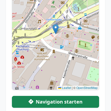
Leaflet
|
©
OpenStreetMap
Navigation starten