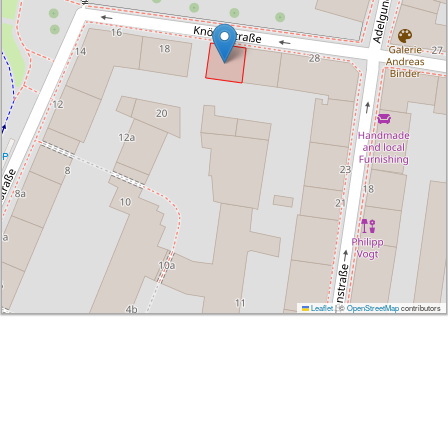
Leaflet
|
©
OpenStreetMap
contributors