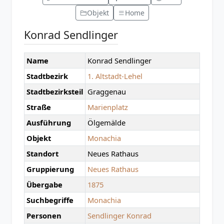
Objekt
Home
Konrad Sendlinger
Name
Konrad Sendlinger
Stadtbezirk
1. Altstadt-Lehel
Stadtbezirksteil
Graggenau
Straße
Marienplatz
Ausführung
Ölgemälde
Objekt
Monachia
Standort
Neues Rathaus
Gruppierung
Neues Rathaus
Übergabe
1875
Suchbegriffe
Monachia
Personen
Sendlinger Konrad