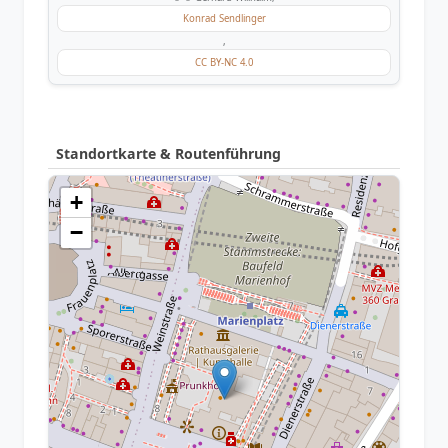
Konrad Sendlinger
,
CC BY-NC 4.0
Standortkarte & Routenführung
+
−