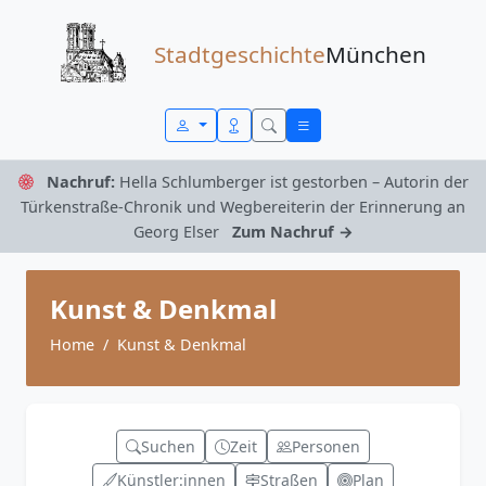
Zum Inhalt springen
Stadtgeschichte
München
Nachruf:
Hella Schlumberger ist gestorben – Autorin der
Türkenstraße-Chronik und Wegbereiterin der Erinnerung an
Georg Elser
Zum Nachruf →
Kunst & Denkmal
Home
Kunst & Denkmal
Suchen
Zeit
Personen
Künstler:innen
Straßen
Plan