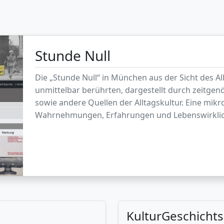
Historisches Adressbuch Mü
Es enthält Angaben zu Einwohnern, Unternehmen
jeweiligen Adressen. Die Verzeichnisse dokumen
viele Jahrzehnte und ermöglichen die Recherche 
Straßen.
Auch dieses Projekt befindet sich im Aufbau.