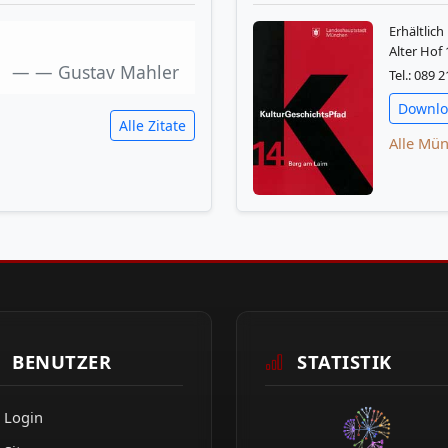
KulturGeschicht
Erhältlic
Alter Hof
— Gustav Mahler
Tel.: 089 
Downl
Alle Zitate
Alle Mün
BENUTZER
STATISTIK
Login