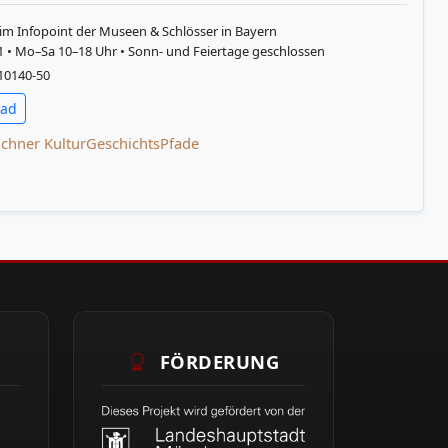
sPfad Berg am Laim
h im Infopoint der Museen & Schlösser in Bayern
 1 • Mo–Sa 10–18 Uhr • Sonn- und Feiertage geschlossen
210140-50
oad
chner KulturGeschichtsPfade
FÖRDERUNG