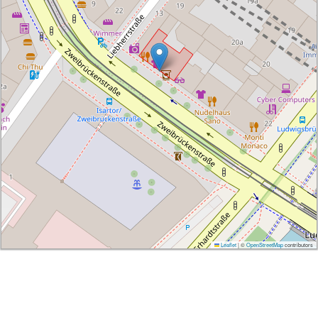
Leaflet
|
©
OpenStreetMap
contributors