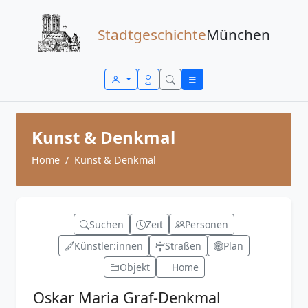
Zum Inhalt springen
Stadtgeschichte
München
Kunst & Denkmal
Home
Kunst & Denkmal
Suchen
Zeit
Personen
Künstler:innen
Straßen
Plan
Objekt
Home
Oskar Maria Graf-Denkmal