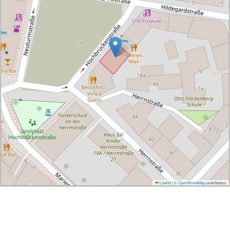
Leaflet
|
©
OpenStreetMap
contributors