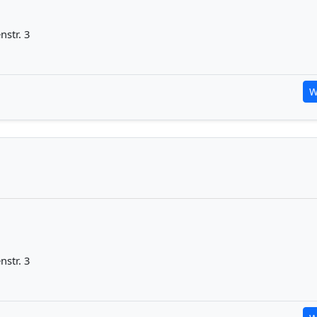
str. 3
W
str. 3