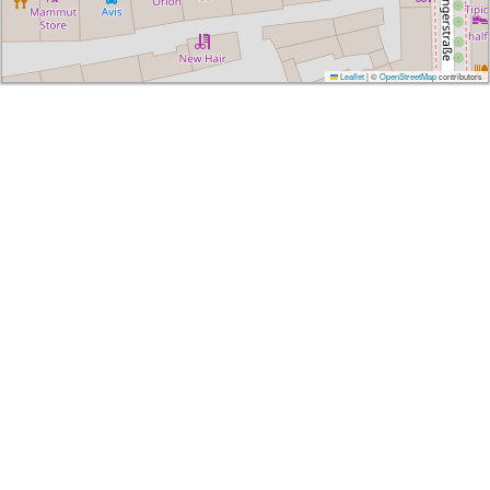
Leaflet
|
©
OpenStreetMap
contributors