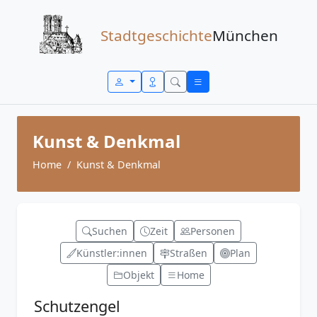
Zum Inhalt springen
Stadtgeschichte
München
Kunst & Denkmal
Home
Kunst & Denkmal
Suchen
Zeit
Personen
Künstler:innen
Straßen
Plan
Objekt
Home
Schutzengel