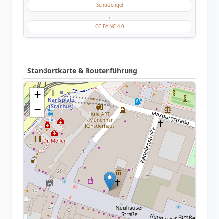
Schutzengel
,
CC BY-NC 4.0
Standortkarte & Routenführung
+
−