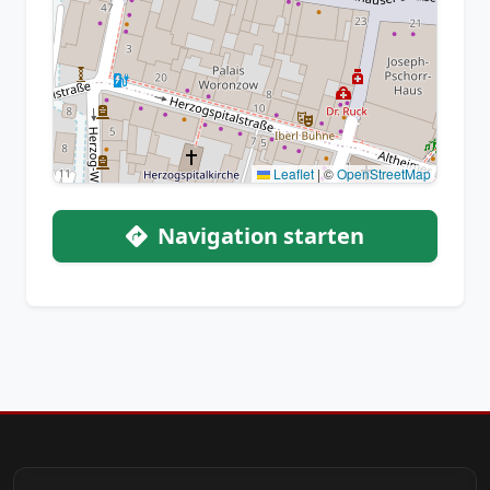
Leaflet
|
©
OpenStreetMap
Navigation starten