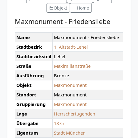
Objekt
Home
Maxmonument - Friedensliebe
Name
Maxmonument - Friedensliebe
Stadtbezirk
1. Altstadt-Lehel
Stadtbezirksteil
Lehel
Straße
Maximilianstraße
Ausführung
Bronze
Objekt
Maxmonument
Standort
Maxmonument
Gruppierung
Maxmonument
Lage
Herrschertugenden
Übergabe
1875
Eigentum
Stadt München