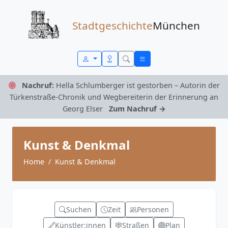
Zum Inhalt springen
Stadtgeschichte
München
Nachruf:
Hella Schlumberger ist gestorben – Autorin der
Türkenstraße-Chronik und Wegbereiterin der Erinnerung an
Georg Elser
Zum Nachruf →
Kunst & Denkmal
Home
Kunst & Denkmal
Suchen
Zeit
Personen
Künstler:innen
Straßen
Plan