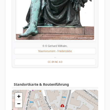
© © Gerhard Willhalm,
Maxmonument - Friedensliebe
,
CC BY-NC 4.0
Standortkarte & Routenführung
+
−