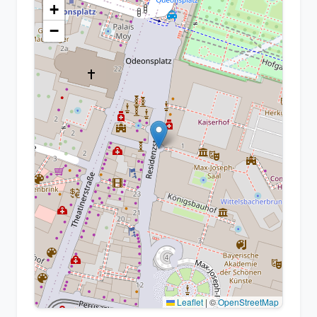
+
−
Leaflet
|
©
OpenStreetMap