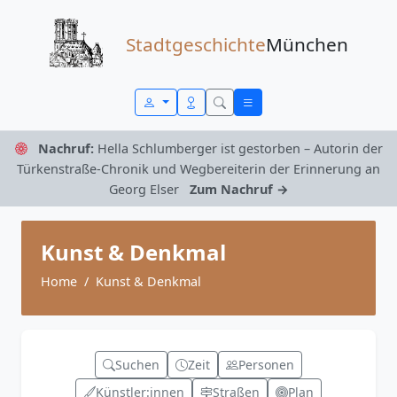
Zum Inhalt springen
Stadtgeschichte
München
Nachruf:
Hella Schlumberger ist gestorben – Autorin der
Türkenstraße-Chronik und Wegbereiterin der Erinnerung an
Georg Elser
Zum Nachruf →
Kunst & Denkmal
Home
Kunst & Denkmal
Suchen
Zeit
Personen
Künstler:innen
Straßen
Plan