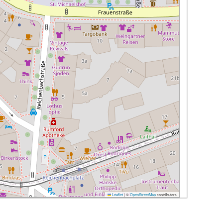
Leaflet
|
©
OpenStreetMap
contributors