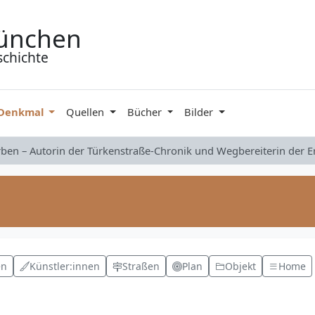
ünchen
schichte
 Denkmal
Quellen
Bücher
Bilder
rben – Autorin der Türkenstraße-Chronik und Wegbereiterin der 
en
Künstler:innen
Straßen
Plan
Objekt
Home