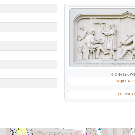
© © Gerhard Will
Allegorie Male
,
CC BY-NC 4.