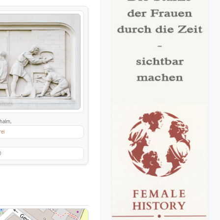
halm,
rei
0