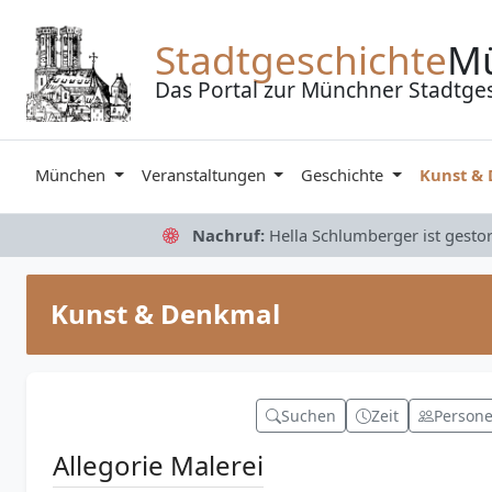
Zum Inhalt springen
Stadtgeschichte
M
Das Portal zur Münchner Stadtge
München
Veranstaltungen
Geschichte
Kunst &
Nachruf:
Hella Schlumberger ist gesto
Kunst & Denkmal
Suchen
Zeit
Person
Allegorie Malerei