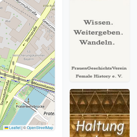
Leaflet
|
©
OpenStreetMap