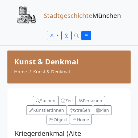
Zum Inhalt springen
Stadtgeschichte
München
Kunst & Denkmal
Home
Kunst & Denkmal
Suchen
Zeit
Personen
Künstler:innen
Straßen
Plan
Objekt
Home
Kriegerdenkmal (Alte