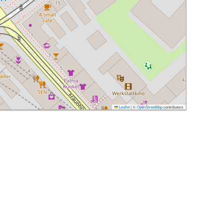
Leaflet
|
©
OpenStreetMap
contributors