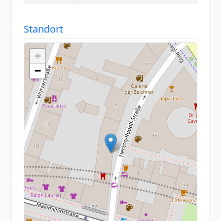
Standort
+
−