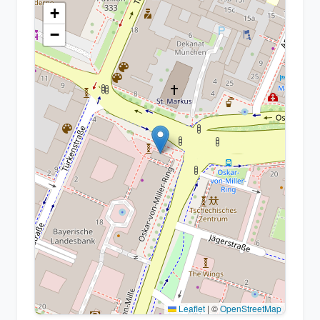
+
−
Leaflet
|
©
OpenStreetMap