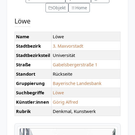
Objekt
Home
Löwe
Name
Löwe
Stadtbezirk
3. Maxvorstadt
Stadtbezirksteil
Universität
Straße
Gabelsbergerstraße 1
Standort
Rückseite
Gruppierung
Bayerische Landesbank
Suchbegriffe
Löwe
Künstler:innen
Görig Alfred
Rubrik
Denkmal, Kunstwerk