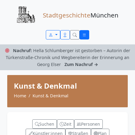
Zum Inhalt springen
Stadtgeschichte
München
Nachruf:
Hella Schlumberger ist gestorben – Autorin der
Türkenstraße-Chronik und Wegbereiterin der Erinnerung an
Georg Elser
Zum Nachruf →
Kunst & Denkmal
Home
Kunst & Denkmal
Suchen
Zeit
Personen
Künstler:innen
Straßen
Plan