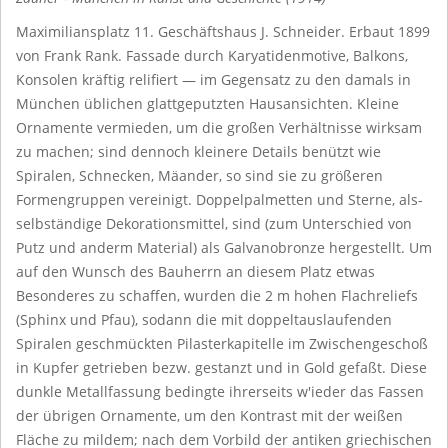
Maximiliansplatz 11. Geschäftshaus J. Schneider. Erbaut 1899
von Frank Rank. Fassade durch Karyatidenmotive, Balkons,
Konsolen kräftig relifiert — im Gegensatz zu den damals in
München üblichen glattgeputzten Hausansichten. Kleine
Ornamente vermieden, um die großen Verhältnisse wirksam
zu machen; sind dennoch kleinere Details benützt wie
Spiralen, Schnecken, Mäander, so sind sie zu größeren
Formengruppen vereinigt. Doppelpalmetten und Sterne, als-
selbständige Dekorationsmittel, sind (zum Unterschied von
Putz und anderm Material) als Galvanobronze hergestellt. Um
auf den Wunsch des Bauherrn an diesem Platz etwas
Besonderes zu schaffen, wurden die 2 m hohen Flachreliefs
(Sphinx und Pfau), sodann die mit doppeltauslaufenden
Spiralen geschmückten Pilasterkapitelle im Zwischengeschoß
in Kupfer getrieben bezw. gestanzt und in Gold gefaßt. Diese
dunkle Metallfassung bedingte ihrerseits w'ieder das Fassen
der übrigen Ornamente, um den Kontrast mit der weißen
Fläche zu mildem; nach dem Vorbild der antiken griechischen