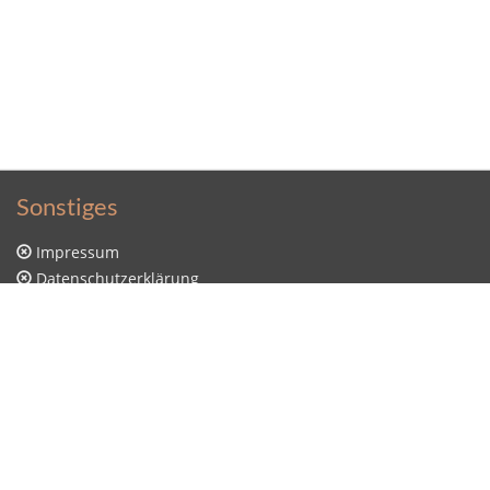
Sonstiges
Impressum
Datenschutzerklärung
Sitemap
Kontakt
Kontakt
Sütterlin Lernprogramm
Stunde Null