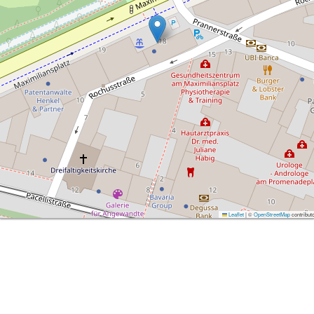
Leaflet
|
©
OpenStreetMap
contribut