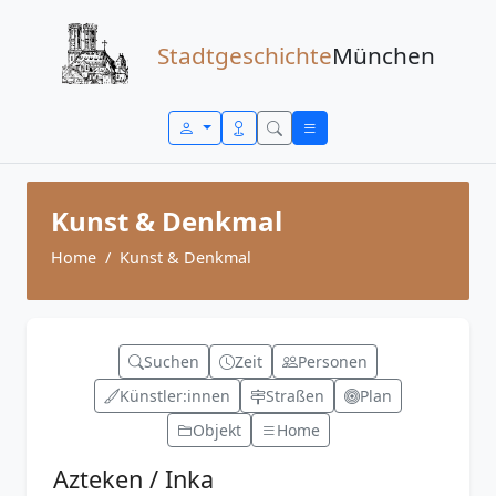
Zum Inhalt springen
Stadtgeschichte
München
Kunst & Denkmal
Home
Kunst & Denkmal
Suchen
Zeit
Personen
Künstler:innen
Straßen
Plan
Objekt
Home
Azteken / Inka