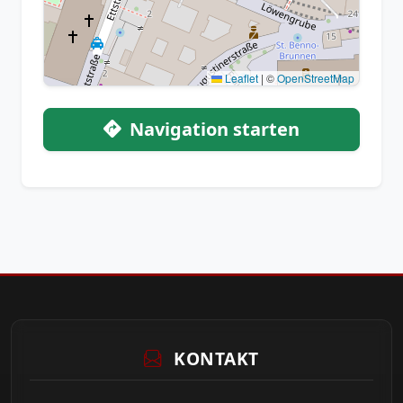
Leaflet
|
©
OpenStreetMap
Navigation starten
KONTAKT