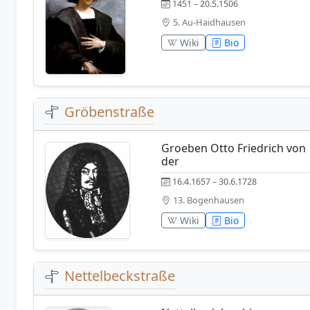
1451 – 20.5.1506
5. Au-Haidhausen
Wiki
Bio
Gröbenstraße
Groeben Otto Friedrich von
der
16.4.1657 – 30.6.1728
13. Bogenhausen
Wiki
Bio
Nettelbeckstraße