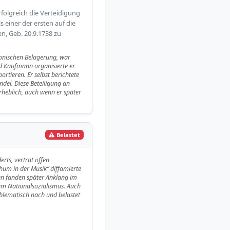
rfolgreich die Verteidigung
 einer der ersten auf die
n, Geb. 20.9.1738 zu
eonischen Belagerung, war
nd Kaufmann organisierte er
tieren. Er selbst berichtete
del. Diese Beteiligung an
rheblich, auch wenn er später
Belastet
rts, vertrat offen
thum in der Musik“ diffamierte
deen fanden später Anklang im
um Nationalsozialismus. Auch
oblematisch nach und belastet