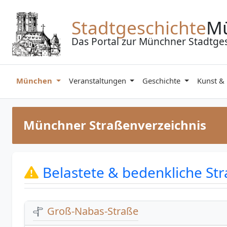
Zum Inhalt springen
Stadtgeschichte
M
Das Portal zur Münchner Stadtge
München
Veranstaltungen
Geschichte
Kunst &
Münchner Straßenverzeichnis
Belastete & bedenkliche S
Groß-Nabas-Straße