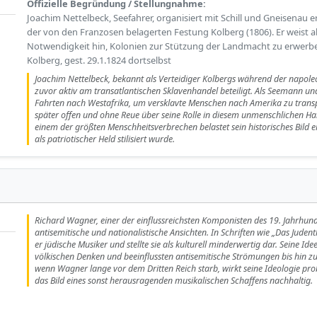
Offizielle Begründung / Stellungnahme:
Joachim Nettelbeck, Seefahrer, organisiert mit Schill und Gneisenau e
der von den Franzosen belagerten Festung Kolberg (1806). Er weist als
Notwendigkeit hin, Kolonien zur Stützung der Landmacht zu erwerbe
Kolberg, gest. 29.1.1824 dortselbst
Joachim Nettelbeck, bekannt als Verteidiger Kolbergs während der napol
zuvor aktiv am transatlantischen Sklavenhandel beteiligt. Als Seemann u
Fahrten nach Westafrika, um versklavte Menschen nach Amerika zu transpor
später offen und ohne Reue über seine Rolle in diesem unmenschlichen Han
einem der größten Menschheitsverbrechen belastet sein historisches Bild e
als patriotischer Held stilisiert wurde.
Richard Wagner, einer der einflussreichsten Komponisten des 19. Jahrhunde
antisemitische und nationalistische Ansichten. In Schriften wie „Das Juden
er jüdische Musiker und stellte sie als kulturell minderwertig dar. Seine I
völkischen Denken und beeinflussten antisemitische Strömungen bis hin z
wenn Wagner lange vor dem Dritten Reich starb, wirkt seine Ideologie pr
das Bild eines sonst herausragenden musikalischen Schaffens nachhaltig.