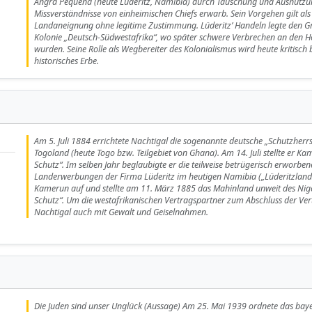
Angra Pequena (heute Lüderitz, Namibia) durch Täuschung und Ausnutzu
Missverständnisse von einheimischen Chiefs erwarb. Sein Vorgehen gilt als 
Landaneignung ohne legitime Zustimmung. Lüderitz’ Handeln legte den Gr
Kolonie „Deutsch-Südwestafrika“, wo später schwere Verbrechen an den
wurden. Seine Rolle als Wegbereiter des Kolonialismus wird heute kritisch 
historisches Erbe.
Am 5. Juli 1884 errichtete Nachtigal die sogenannte deutsche „Schutzherr
Togoland (heute Togo bzw. Teilgebiet von Ghana). Am 14. Juli stellte er K
Schutz“. Im selben Jahr beglaubigte er die teilweise betrügerisch erworbe
Landerwerbungen der Firma Lüderitz im heutigen Namibia („Lüderitzland“).
Kamerun auf und stellte am 11. März 1885 das Mahinland unweit des Nige
Schutz“. Um die westafrikanischen Vertragspartner zum Abschluss der Ve
Nachtigal auch mit Gewalt und Geiselnahmen.
Die Juden sind unser Unglück (Aussage) Am 25. Mai 1939 ordnete das baye