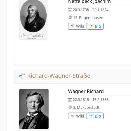
Nettelbeck Joachim
20.9.1738 – 29.1.1824
13. Bogenhausen
Wiki
Bio
Richard-Wagner-Straße
Wagner Richard
22.5.1813 – 13.2.1883
3. Maxvorstadt
Wiki
Bio