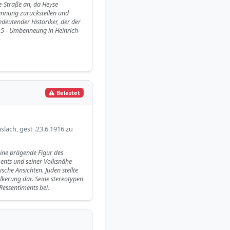
e-Straße an, da Heyse
ennung zurückstellen und
edeutender Historiker, der der
15 - Umbenneung in Heinrich-
Belastet
slach, gest .23.6.1916 zu
 eine prägende Figur des
ments und seiner Volksnähe
sche Ansichten. Juden stellte
ölkerung dar. Seine stereotypen
Ressentiments bei.