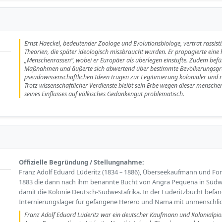
Ernst Haeckel, bedeutender Zoologe und Evolutionsbiologe, vertrat rassist
Theorien, die später ideologisch missbraucht wurden. Er propagierte eine 
„Menschenrassen“, wobei er Europäer als überlegen einstufte. Zudem befü
Maßnahmen und äußerte sich abwertend über bestimmte Bevölkerungsgr
pseudowissenschaftlichen Ideen trugen zur Legitimierung kolonialer und r
Trotz wissenschaftlicher Verdienste bleibt sein Erbe wegen dieser mensch
seines Einflusses auf völkisches Gedankengut problematisch.
Offizielle Begründung / Stellungnahme:
Franz Adolf Eduard Lüderitz (1834 – 1886), Überseekaufmann und Fo
1883 die dann nach ihm benannte Bucht von Angra Pequena in Südw
damit die Kolonie Deutsch-Südwestafrika. In der Lüderitzbucht befan
Internierungslager für gefangene Herero und Nama mit unmenschl
Franz Adolf Eduard Lüderitz war ein deutscher Kaufmann und Kolonialpio