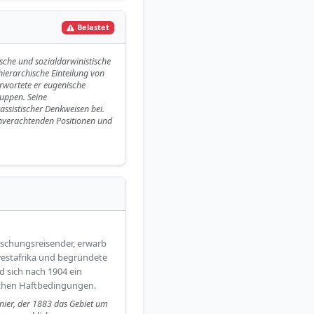
Belastet
ische und sozialdarwinistische
hierarchische Einteilung von
rwortete er eugenische
uppen. Seine
assistischer Denkweisen bei.
enverachtenden Positionen und
rschungsreisender, erwarb
estafrika und begründete
d sich nach 1904 ein
ichen Haftbedingungen.
nier, der 1883 das Gebiet um