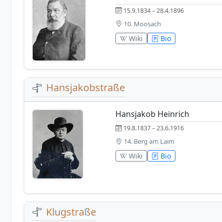
15.9.1834 – 28.4.1896
10. Moosach
Wiki
Bio
Hansjakobstraße
Hansjakob Heinrich
19.8.1837 – 23.6.1916
14. Berg am Laim
Wiki
Bio
Klugstraße