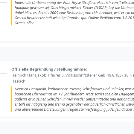
Innern die Umbenennung der Paul-Heyse-Straße in Heinrich-von-Treitschk
Halbjude gewesen sei; Oberbürgermeister Fiehler (NSDAP) ließ die Umben
dabei blieb es. Bereits 2009 eine Diskussion, von Ude beendet, weil er ein b
Geschichtswissenschaft wichtige Impulse gab Online-Pedition vom 3.2.20
Graetz-Allee
Offizielle Begründung / Stellungnahme:
Heinrich Hansjakob, Pfarrer u. Volksschriftsteller. Geb. 19.8.1837 zu Ha
Haslach.
Heinrich Hansjakob, katholischer Priester, Schriftsteller und Politiker, war
badischen Liberalismus im 19. Jahrhundert. Trotz seines sozialen Engage
äußerte er in seinen Schriften immer wieder antisemitische und nationalisti
er teils als habgierig und fremd gegenüber der bäuerlich-christlichen Bev
und abwertenden Darstellungen trugen zur Verfestigung judenfeindlicher 