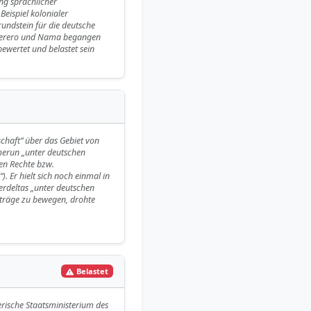
ng sprachlicher
Beispiel kolonialer
undstein für die deutsche
 Herero und Nama begangen
bewertet und belastet sein
schaft“ über das Gebiet von
amerun „unter deutschen
nen Rechte bzw.
 Er hielt sich noch einmal in
rdeltas „unter deutschen
rträge zu bewegen, drohte
Belastet
rische Staatsministerium des