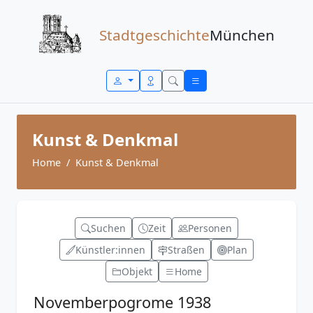
Zum Inhalt springen
Stadtgeschichte
München
Kunst & Denkmal
Home
Kunst & Denkmal
Suchen
Zeit
Personen
Künstler:innen
Straßen
Plan
Objekt
Home
Novemberpogrome 1938