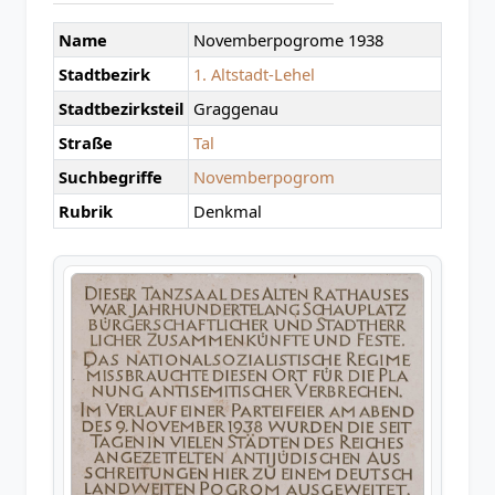
Name
Novemberpogrome 1938
Stadtbezirk
1. Altstadt-Lehel
Stadtbezirksteil
Graggenau
Straße
Tal
Suchbegriffe
Novemberpogrom
Rubrik
Denkmal