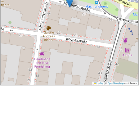
Leaflet
|
©
OpenStreetMap
contributors