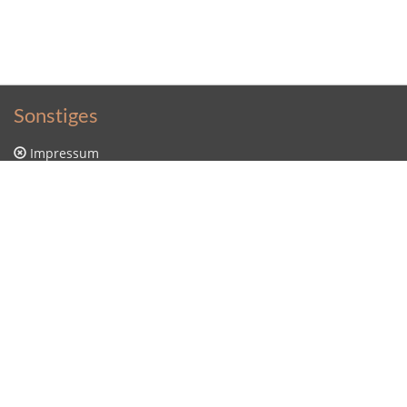
Sonstiges
Impressum
Datenschutzerklärung
Sitemap
Kontakt
Kontakt
Sütterlin Lernprogramm
Stunde Null
Sonstiges
Login