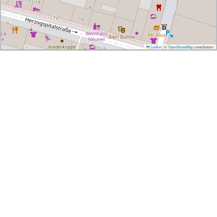
Leaflet
|
©
OpenStreetMap
contributors