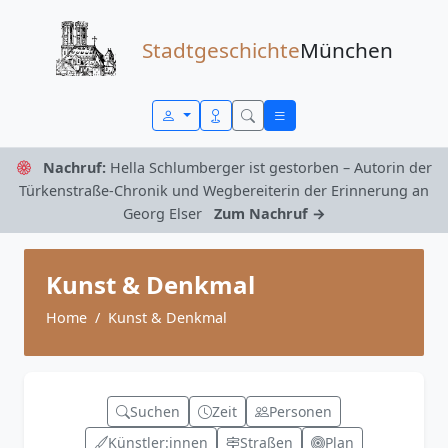
Zum Inhalt springen
Stadtgeschichte
München
Nachruf:
Hella Schlumberger ist gestorben – Autorin der
Türkenstraße-Chronik und Wegbereiterin der Erinnerung an
Georg Elser
Zum Nachruf →
Kunst & Denkmal
Home
Kunst & Denkmal
Suchen
Zeit
Personen
Künstler:innen
Straßen
Plan