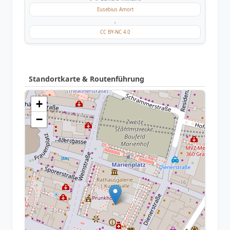
Eusebius Amort
,
CC BY-NC 4.0
Standortkarte & Routenführung
+
−