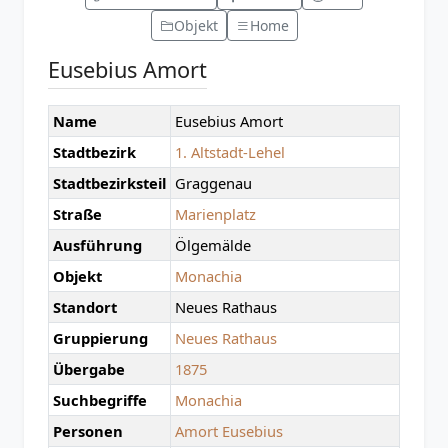
Objekt
Home
Eusebius Amort
Name
Eusebius Amort
Stadtbezirk
1. Altstadt-Lehel
Stadtbezirksteil
Graggenau
Straße
Marienplatz
Ausführung
Ölgemälde
Objekt
Monachia
Standort
Neues Rathaus
Gruppierung
Neues Rathaus
Übergabe
1875
Suchbegriffe
Monachia
Personen
Amort Eusebius