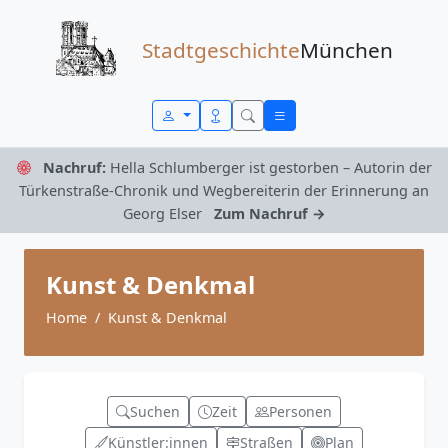
Zum Inhalt springen
Stadtgeschichte
München
Nachruf:
Hella Schlumberger ist gestorben – Autorin der
Türkenstraße-Chronik und Wegbereiterin der Erinnerung an
Georg Elser
Zum Nachruf →
Kunst & Denkmal
Home
Kunst & Denkmal
Suchen
Zeit
Personen
Künstler:innen
Straßen
Plan