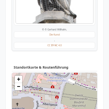
© © Gerhard Willhalm,
Die Kunst
,
CC BY-NC 4.0
Standortkarte & Routenführung
+
−