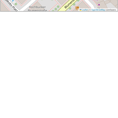
Leaflet
|
©
OpenStreetMap
contributors