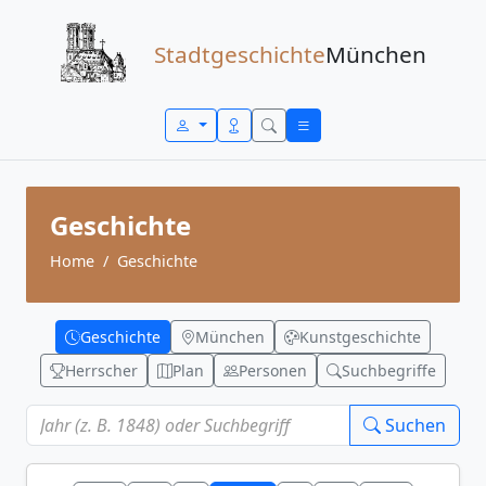
Zum Inhalt springen
Stadtgeschichte
München
Geschichte
Home
Geschichte
Geschichte
München
Kunstgeschichte
Herrscher
Plan
Personen
Suchbegriffe
Suchen