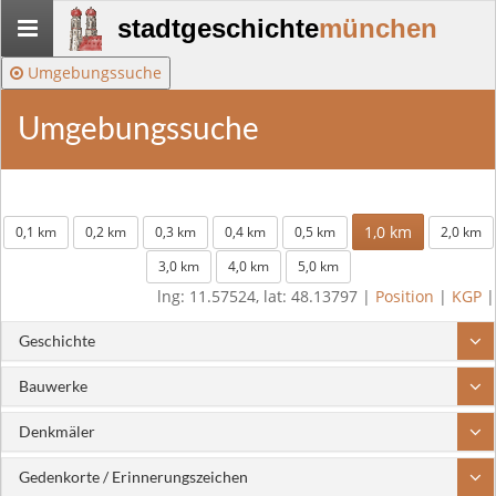
Stadtgeschichte-
stadtgeschichte
münchen
München
Umgebungssuche
Umgebungssuche
1,0 km
0,1 km
0,2 km
0,3 km
0,4 km
0,5 km
2,0 km
3,0 km
4,0 km
5,0 km
lng: 11.57524, lat: 48.13797 |
Position
|
KGP
|
Geschichte
Bauwerke
Denkmäler
Gedenkorte / Erinnerungszeichen