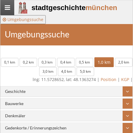
Stadtgeschichte-
stadtgeschichte
münchen
München
Umgebungssuche
Umgebungssuche
1,0 km
0,1 km
0,2 km
0,3 km
0,4 km
0,5 km
2,0 km
3,0 km
4,0 km
5,0 km
lng: 11.5728652, lat: 48.1363274 |
Position
|
KGP
|
Geschichte
Bauwerke
Denkmäler
Gedenkorte / Erinnerungszeichen