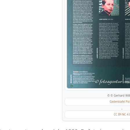
© © Gerhard Will
Gedenktafel Pis
,
CC BY-NC 4.