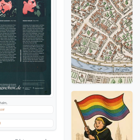
halm,
soir
0