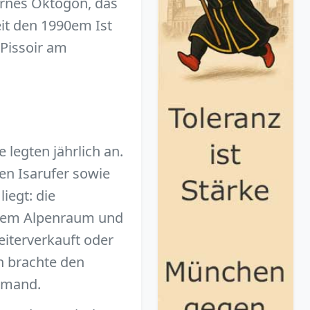
ernes Oktogon, das
eit den 1990em Ist
 Pissoir am
legten jährlich an.
en Isarufer sowie
iegt: die
s dem Alpenraum und
eiterverkauft oder
n brachte den
emand.