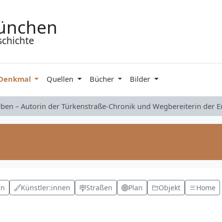
ünchen
schichte
 Denkmal
Quellen
Bücher
Bilder
rben – Autorin der Türkenstraße-Chronik und Wegbereiterin der 
en
Künstler:innen
Straßen
Plan
Objekt
Home