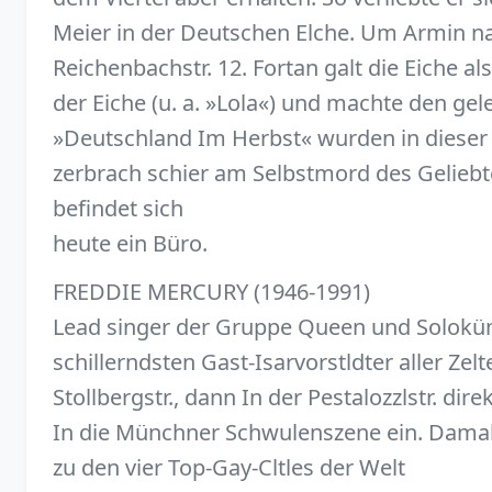
Meier in der Deutschen Elche. Um Armin na
Reichenbachstr. 12. Fortan galt die Eiche 
der Eiche (u. a. »Lola«) und machte den gel
»Deutschland Im Herbst« wurden in diese
zerbrach schier am Selbstmord des Geliebte
befindet sich
heute ein Büro.
FREDDIE MERCURY (1946-1991)
Lead singer der Gruppe Queen und Solokünst
schillerndsten Gast-Isarvorstldter aller Zel
Stollbergstr., dann In der Pestalozzlstr. dir
In die Münchner Schwulenszene ein. Dama
zu den vier Top-Gay-Cltles der Welt