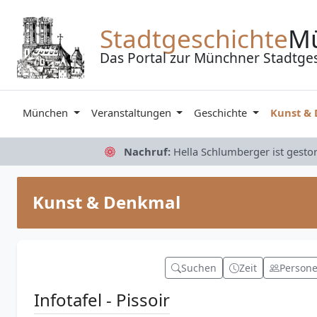
Zum Inhalt springen
Stadtgeschichte
M
Das Portal zur Münchner Stadtge
München
Veranstaltungen
Geschichte
Kunst &
Nachruf:
Hella Schlumberger ist gesto
Kunst & Denkmal
Suchen
Zeit
Person
Infotafel - Pissoir