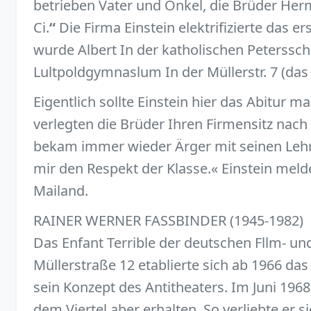
betrieben Vater und Onkel, die Brüder Her
Ci.
“
Die Firma Einstein elektrifizierte das 
wurde Albert In der katholischen Peterssch
Lultpoldgymnaslum In der Müllerstr. 7 (das P
Eigentlich sollte Einstein hier das Abitur 
verlegten die Brüder Ihren Firmensitz nach
bekam immer wieder Ärger mit seinen Lehrer
mir den Respekt der Klasse.« Einstein mel
Mailand.
RAINER WERNER FASSBINDER (1945-1982)
Das Enfant Terrible der deutschen Fllm- un
Müllerstraße 12 etablierte sich ab 1966 das
sein Konzept des Antitheaters. Im Juni 1968
dem Viertel aber erhalten. So verliebte er s