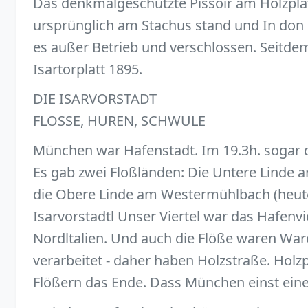
Das denkmalgeschützte Pissoir am Holzplat
ursprünglich am Stachus stand und In don 
es außer Betrieb und verschlossen. Seitdem 
Isartorplatt 1895.
DIE ISARVORSTADT
FLOSSE, HUREN, SCHWULE
München war Hafenstadt. Im 19.3h. sogar de
Es gab zwei Floßländen: Die Untere Linde
die Obere Linde am Westermühlbach (heute K
Isarvorstadtl Unser Viertel war das Hafe
Nordltalien. Und auch die Flöße waren Ware
verarbeitet - daher haben Holzstraße. Hol
Flößern das Ende. Dass München einst ein