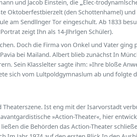
mann und Jacob Einstein, die
„
Elec-trodynamlsche 
erste Oktoberfestbierzelt (den Schottenhamel) un
ule am Sendllnger Tor eingeschult. Ab 1833 besu
ortrat zeigt Ihn als 14-Jlhrlgen Schüler).
machen. Doch die Firma von Onkel und Vater ging p
 Pavia bei Mailand. Albert blieb zunächst In Mün
n. Sein Klasslelter sagte ihm: »Ihre bloße Anwe
dete sich vom Lultpoldgymnaslum ab und folgte d
d Theaterszene. Ist eng mit der Isarvorstadt verb
 avantgardistische »Action-Theater«, hier entwic
 ließen die Behörden das Action-Theater schließe
ich Im Jahr 1974 auf den ersten Blick In den Aush