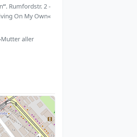
n
“
. Rumfordstr. 2 -
»Living On My Own«
Mutter aller