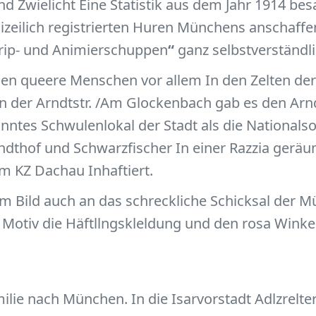
d Zwielicht Eine Statistik aus dem Jahr 1914 bes
izeilich registrierten Huren Münchens anschaffe
rip- und Animierschuppen
“
ganz selbstverständli
en queere Menschen vor allem In den Zelten der
 In der Arndtstr. /Am Glockenbach gab es den Arn
ntes Schwulenlokal der Stadt als die Nationalsoz
thof und Schwarzfischer In einer Razzia geräum
KZ Dachau Inhaftiert.
em Bild auch an das schreckliche Schicksal der 
s Motiv die Häftllngskleldung und den rosa Winkel
ilie nach München. In die Isarvorstadt Adlzrelte