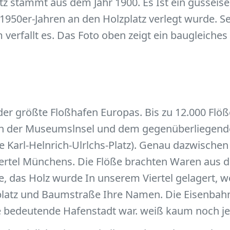
z stammt aus dem Jahr 1900. Es Ist ein gusseis
1950er-Jahren an den Holzplatz verlegt wurde. S
verfallt es. Das Foto oben zeigt ein baugleiches
r größte Floßhafen Europas. Bis zu 12.000 Flöße 
 an der Museumslnsel und dem gegenüberliegend
arl-Helnrich-Ulrlchs-Platz). Genau dazwischen l
nviertel Münchens. Die Flöße brachten Waren au
, das Holz wurde In unserem Viertel gelagert, w
zplatz und Baumstraße Ihre Namen. Die Eisenbah
e bedeutende Hafenstadt war. weiß kaum noch j