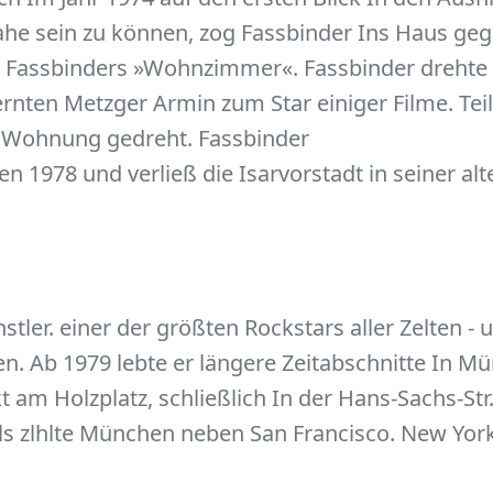
he sein zu können, zog Fassbinder Ins Haus geg
als Fassbinders »Wohnzimmer«. Fassbinder drehte
ernten Metzger Armin zum Star einiger Filme. Tei
r Wohnung gedreht. Fassbinder
n 1978 und verließ die Isarvorstadt in seiner a
ler. einer der größten Rockstars aller Zelten - 
ten. Ab 1979 lebte er längere Zeitabschnitte In Mü
ekt am Holzplatz, schließlich In der Hans-Sachs-Str.
ls zlhlte München neben San Francisco. New Yo