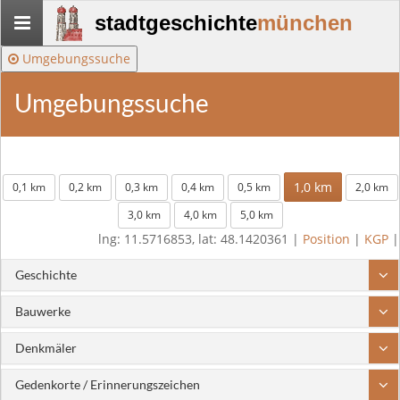
Stadtgeschichte-
stadtgeschichte
münchen
München
Umgebungssuche
Umgebungssuche
1,0 km
0,1 km
0,2 km
0,3 km
0,4 km
0,5 km
2,0 km
3,0 km
4,0 km
5,0 km
lng: 11.5716853, lat: 48.1420361 |
Position
|
KGP
|
Geschichte
Bauwerke
Denkmäler
Gedenkorte / Erinnerungszeichen