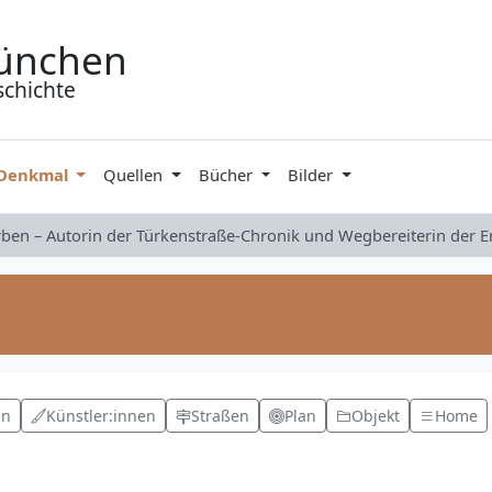
ünchen
schichte
 Denkmal
Quellen
Bücher
Bilder
rben – Autorin der Türkenstraße-Chronik und Wegbereiterin der 
en
Künstler:innen
Straßen
Plan
Objekt
Home