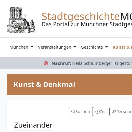
Zum Inhalt springen
Stadtgeschichte
M
Das Portal zur Münchner Stadtge
München
Veranstaltungen
Geschichte
Kunst &
Nachruf:
Hella Schlumberger ist gesto
Kunst & Denkmal
Suchen
Zeit
Person
Zueinander