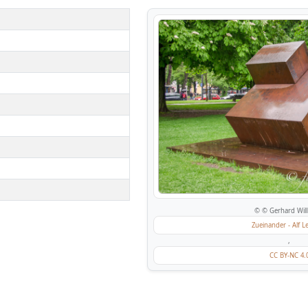
© © Gerhard Will
Zueinander - Alf 
,
CC BY-NC 4.