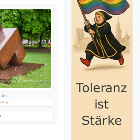
halm,
Lechner
0