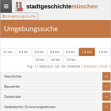
Stadtgeschichte-
stadtgeschichte
münchen
München
Umgebungssuche
Umgebungssuche
1,0 km
0,1 km
0,2 km
0,3 km
0,4 km
0,5 km
2,0 km
3,0 km
4,0 km
5,0 km
lng: 11.5802521, lat: 48.1506058 |
Position
|
KGP
|
Geschichte
Bauwerke
Denkmäler
Gedenkorte / Erinnerungszeichen