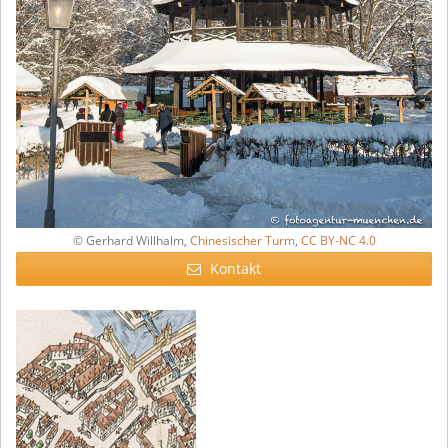
© Gerhard Willhalm,
Chinesischer Turm
,
CC BY-NC 4.0
Kontakt