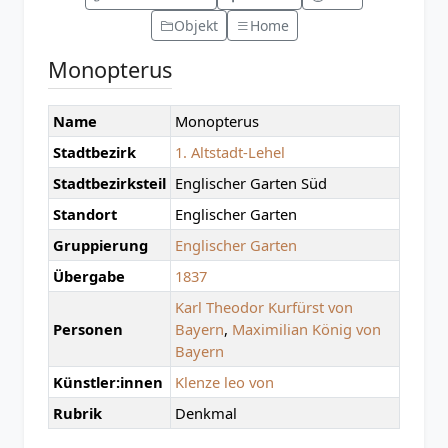
Objekt
Home
Monopterus
Name
Monopterus
Stadtbezirk
1. Altstadt-Lehel
Stadtbezirksteil
Englischer Garten Süd
Standort
Englischer Garten
Gruppierung
Englischer Garten
Übergabe
1837
Karl Theodor Kurfürst von
Personen
Bayern
,
Maximilian König von
Bayern
Künstler:innen
Klenze leo von
Rubrik
Denkmal