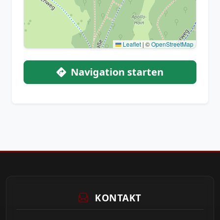
Leaflet
|
©
OpenStreetMap
Navigation starten
KONTAKT