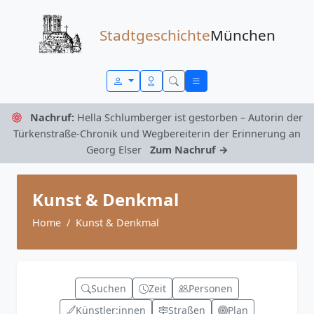
Zum Inhalt springen
Stadtgeschichte
München
Nachruf:
Hella Schlumberger ist gestorben – Autorin der
Türkenstraße-Chronik und Wegbereiterin der Erinnerung an
Georg Elser
Zum Nachruf →
Kunst & Denkmal
Home
Kunst & Denkmal
Suchen
Zeit
Personen
Künstler:innen
Straßen
Plan