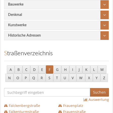
Bauwerke
Denkmal
Kunstwerke
Historische Adressen
Straßenverzeichnis
A
B
C
D
E
F
G
H
I
J
K
L
M
N
O
P
Q
R
S
T
U
V
W
X
Y
Z
Suchen
Auswertung
Falckenbergstraße
Frauenplatz
Falkenturmstraße
Frauenstraße