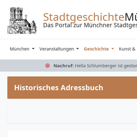
Zum Inhalt springen
Stadtgeschichte
M
Das Portal zur Münchner Stadtge
München
Veranstaltungen
Geschichte
Kunst &
Nachruf:
Hella Schlumberger ist gesto
Historisches Adressbuch