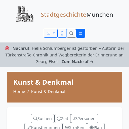
Zum Inhalt springen
Stadtgeschichte
München
Nachruf:
Hella Schlumberger ist gestorben – Autorin der
Türkenstraße-Chronik und Wegbereiterin der Erinnerung an
Georg Elser
Zum Nachruf →
Kunst & Denkmal
Home
Kunst & Denkmal
Suchen
Zeit
Personen
Künstler:innen
Straßen
Plan