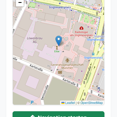
−
Leaflet
|
©
OpenStreetMap