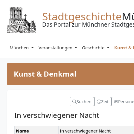
Zum Inhalt springen
Stadtgeschichte
M
Das Portal zur Münchner Stadtge
München
Veranstaltungen
Geschichte
Kunst &
Kunst & Denkmal
Suchen
Zeit
Person
In verschwiegener Nacht
Name
In verschwiegener Nacht