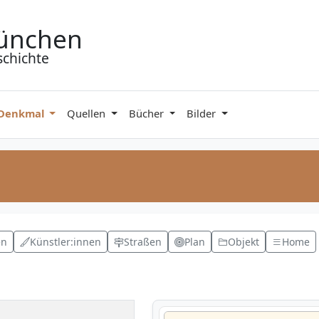
ünchen
schichte
 Denkmal
Quellen
Bücher
Bilder
en
Künstler:innen
Straßen
Plan
Objekt
Home